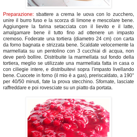
Preparazione:
sbattere a crema le uova con lo zucchero,
unire il burro fuso e la scorza di limone e mescolare bene.
Aggiungere la farina setacciata con il lievito e il latte,
amalgamare bene il tutto fino ad ottenere un impasto
cremoso. Foderate una tortiera (diametro 24 cm) con carta
da forno bagnata e strizzata bene. Scaldate velocemente la
marmellata su un pentolino con 3 cucchiai di acqua, non
deve però bollire. Distribuite la marmellata sul fondo della
tortiera, meglio se utilizzate una marmellata fatta in casa o
con ciliegie intere, e distribuitevi sopra l'impasto livellando
bene. Cuocete in forno (il mio è a gas), preriscaldato, a 190°
per 40/50 minuti, fate la prova stecchino. Sfornate, lasciate
raffreddare e poi rovesciate su un piatto da portata.